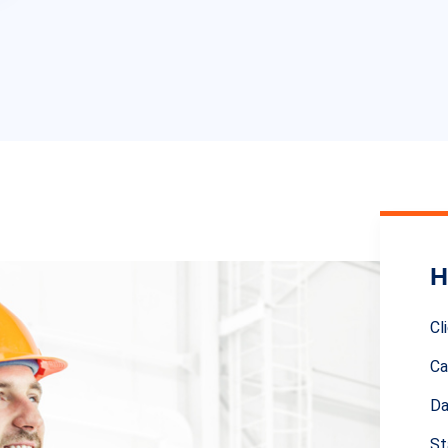
H
Cl
Ca
Da
St