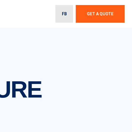
FB
GET A QUOTE
URE