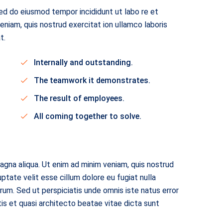
sed do eiusmod tempor incididunt ut labo re et
eniam, quis nostrud exercitat ion ullamco laboris
t.
Internally and outstanding.
The teamwork it demonstrates.
The result of employees.
All coming together to solve.
agna aliqua. Ut enim ad minim veniam, quis nostrud
uptate velit esse cillum dolore eu fugiat nulla
orum. Sed ut perspiciatis unde omnis iste natus error
is et quasi architecto beatae vitae dicta sunt