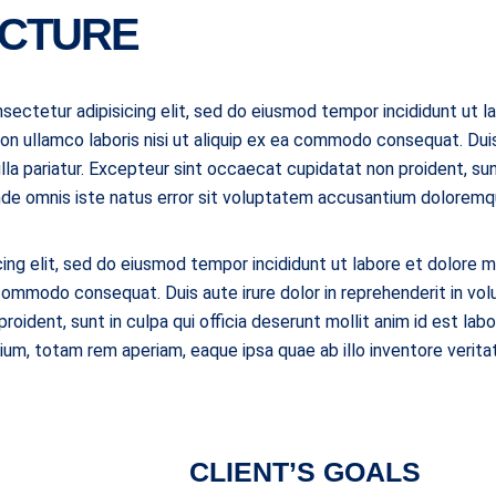
ECTURE
sectetur adipisicing elit, sed do eiusmod tempor incididunt ut l
on ullamco laboris nisi ut aliquip ex ea commodo consequat. Duis 
lla pariatur. Excepteur sint occaecat cupidatat non proident, sunt
unde omnis iste natus error sit voluptatem accusantium doloremq
ing elit, sed do eiusmod tempor incididunt ut labore et dolore m
 commodo consequat. Duis aute irure dolor in reprehenderit in vol
roident, sunt in culpa qui officia deserunt mollit anim id est lab
m, totam rem aperiam, eaque ipsa quae ab illo inventore veritat
CLIENT’S GOALS