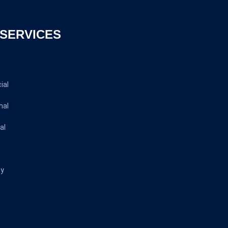
SERVICES
ial
nal
al
ty